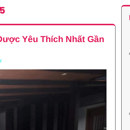
5
Được Yêu Thích Nhất Gần
N