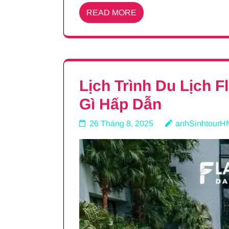
READ MORE
Lịch Trình Du Lịch F
Gì Hấp Dẫn
26 Tháng 8, 2025
anhSinhtourH