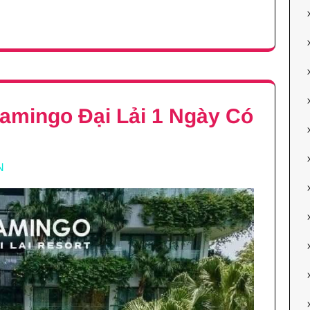
lamingo Đại Lải 1 Ngày Có
N