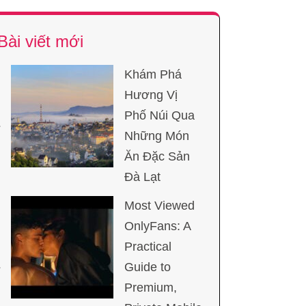
Bài viết mới
Khám Phá
Hương Vị
Phố Núi Qua
Những Món
Ăn Đặc Sản
Đà Lạt
Most Viewed
OnlyFans: A
Practical
Guide to
Premium,