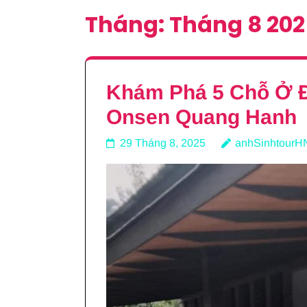
Tháng:
Tháng 8 202
Khám Phá 5 Chỗ Ở 
Onsen Quang Hanh
29 Tháng 8, 2025
anhSinhtourH