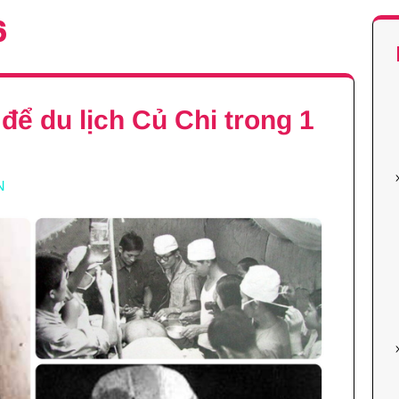
6
để du lịch Củ Chi trong 1
N