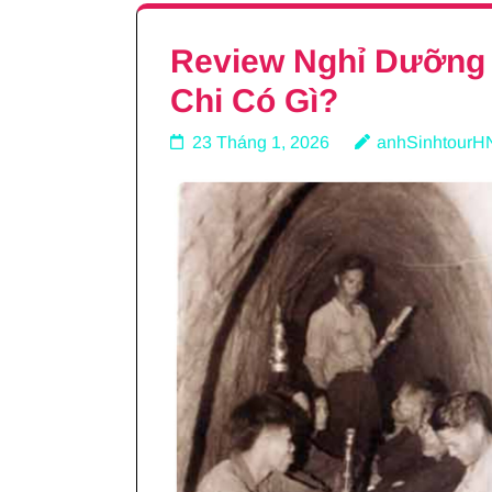
Review Nghỉ Dưỡng 
Chi Có Gì?
23 Tháng 1, 2026
anhSinhtourH