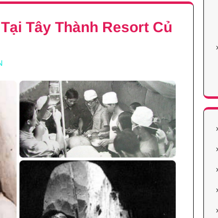
Tại Tây Thành Resort Củ
N