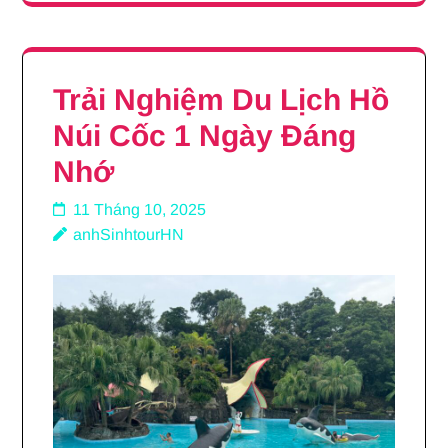
Trải Nghiệm Du Lịch Hồ
Núi Cốc 1 Ngày Đáng
Nhớ
11 Tháng 10, 2025
anhSinhtourHN