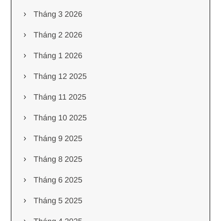
Tháng 3 2026
Tháng 2 2026
Tháng 1 2026
Tháng 12 2025
Tháng 11 2025
Tháng 10 2025
Tháng 9 2025
Tháng 8 2025
Tháng 6 2025
Tháng 5 2025