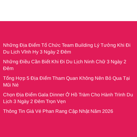
Những Địa Điểm Tổ Chức Team Building Lý Tưởng Khi Đi
Du Lịch Vĩnh Hy 3 Ngày 2 Đêm
Những Điều Cần Biết Khi Đi Du Lịch Ninh Chữ 3 Ngày 2
Đêm
Tổng Hợp 5 Địa Điểm Tham Quan Không Nên Bỏ Qua Tại
Mũi Né
Chọn Địa Điểm Gala Dinner Ở Hồ Tràm Cho Hành Trình Du
Lịch 3 Ngày 2 Đêm Trọn Vẹn
Thông Tin Giá Vé Phan Rang Cập Nhật Năm 2026