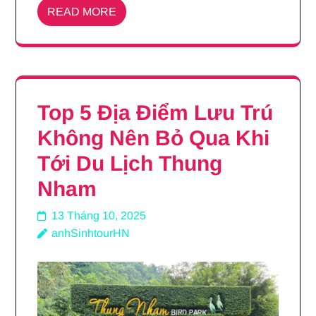
READ MORE
Top 5 Địa Điểm Lưu Trú
Không Nên Bỏ Qua Khi
Tới Du Lịch Thung
Nham
13 Tháng 10, 2025
anhSinhtourHN