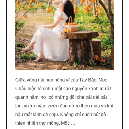
Giữa vùng núi non hùng vĩ của Tây Bắc, Mộc
Châu hiện lên như một cao nguyên xanh mướt
quanh năm, nơi có những đồi chè trải dài bất
tận, vườn mận, vườn đào nở rộ theo mùa và khí
hậu mát lành dễ chịu. Không chỉ cuốn hút bởi
thiên nhiên thơ mộng, Mộc …