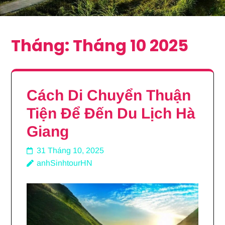
Tháng:
Tháng 10 2025
Cách Di Chuyển Thuận
Tiện Để Đến Du Lịch Hà
Giang
31 Tháng 10, 2025
anhSinhtourHN