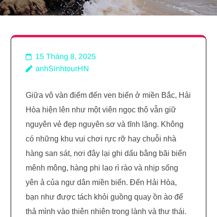
15 Tháng 8, 2025
anhSinhtourHN
Giữa vô vàn điểm đến ven biển ở miền Bắc, Hải
Hòa hiện lên như một viên ngọc thô vẫn giữ
nguyên vẻ đẹp nguyên sơ và tĩnh lặng. Không
có những khu vui chơi rực rỡ hay chuỗi nhà
hàng san sát, nơi đây lại ghi dấu bằng bãi biển
mênh mông, hàng phi lao rì rào và nhịp sống
yên ả của ngư dân miền biển. Đến Hải Hòa,
bạn như được tách khỏi guồng quay ồn ào để
thả mình vào thiên nhiên trong lành và thư thái.