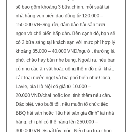
sẽ bao gồm khoảng 3 bữa chính, mỗi suất tại
nhà hàng ven biển dao động từ 120.000 –
150.000 VNĐ/người, đảm bảo hải sản tươi
ngon và chế biến hấp dẫn. Bên cạnh đó, bạn sẽ
có 2 bữa sáng tại khách sạn với mức phí hợp lý
khoảng 35.000 – 40.000 VND/người, thường là
phở, cháo hay bún nhẹ bụng. Ngoài ra, nếu bạn
có nhu cầu ăn vặt hoặc uống thêm đồ giải khát,
các loại nước ngọt và bia phổ biến như Coca,
Lavie, bia Hà Nội có giá từ 10.000 –
20.000 VND/chai hoặc lon, tính thêm nếu cần.
Đặc biệt, vào buổi tối, nếu muốn tổ chức tiệc
BBQ hải sản hoặc “lẩu hải sản gia đình” tại nhà
hàng, chi phí có thể nâng lên 250.000 –
300.000 VND/suất tùy món. Nếu bạn lựa chọn