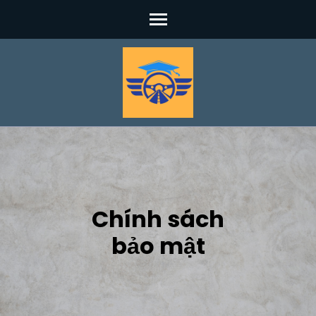
Skip
to
content
(Press
Enter)
Chính sách
bảo mật