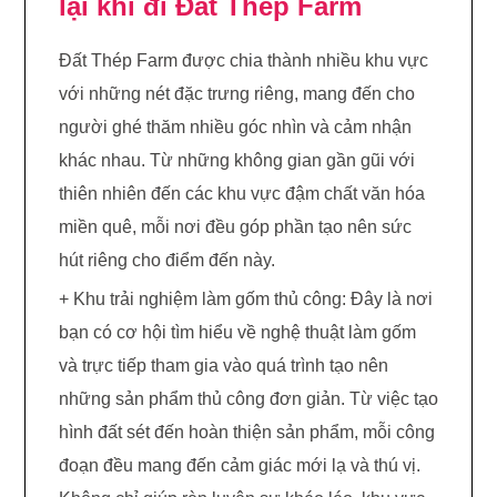
lại khi đi Đất Thép Farm
Đất Thép Farm được chia thành nhiều khu vực
với những nét đặc trưng riêng, mang đến cho
người ghé thăm nhiều góc nhìn và cảm nhận
khác nhau. Từ những không gian gần gũi với
thiên nhiên đến các khu vực đậm chất văn hóa
miền quê, mỗi nơi đều góp phần tạo nên sức
hút riêng cho điểm đến này.
+ Khu trải nghiệm làm gốm thủ công: Đây là nơi
bạn có cơ hội tìm hiểu về nghệ thuật làm gốm
và trực tiếp tham gia vào quá trình tạo nên
những sản phẩm thủ công đơn giản. Từ việc tạo
hình đất sét đến hoàn thiện sản phẩm, mỗi công
đoạn đều mang đến cảm giác mới lạ và thú vị.