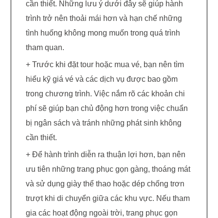
cần thiết. Những lưu ý dưới đây sẽ giúp hành
trình trở nên thoải mái hơn và hạn chế những
tình huống không mong muốn trong quá trình
tham quan.
+ Trước khi đặt tour hoặc mua vé, bạn nên tìm
hiểu kỹ giá vé và các dịch vụ được bao gồm
trong chương trình. Việc nắm rõ các khoản chi
phí sẽ giúp bạn chủ động hơn trong việc chuẩn
bị ngân sách và tránh những phát sinh không
cần thiết.
+ Để hành trình diễn ra thuận lợi hơn, bạn nên
ưu tiên những trang phục gọn gàng, thoáng mát
và sử dụng giày thể thao hoặc dép chống trơn
trượt khi di chuyển giữa các khu vực. Nếu tham
gia các hoạt động ngoài trời, trang phục gọn