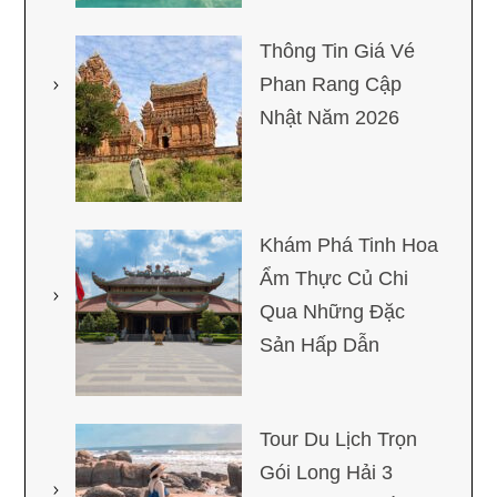
Thông Tin Giá Vé
Phan Rang Cập
Nhật Năm 2026
Khám Phá Tinh Hoa
Ẩm Thực Củ Chi
Qua Những Đặc
Sản Hấp Dẫn
Tour Du Lịch Trọn
Gói Long Hải 3