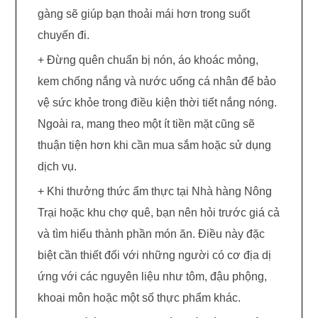
gàng sẽ giúp bạn thoải mái hơn trong suốt
chuyến đi.
+ Đừng quên chuẩn bị nón, áo khoác mỏng,
kem chống nắng và nước uống cá nhân để bảo
vệ sức khỏe trong điều kiện thời tiết nắng nóng.
Ngoài ra, mang theo một ít tiền mặt cũng sẽ
thuận tiện hơn khi cần mua sắm hoặc sử dụng
dịch vụ.
+ Khi thưởng thức ẩm thực tại Nhà hàng Nông
Trại hoặc khu chợ quê, bạn nên hỏi trước giá cả
và tìm hiểu thành phần món ăn. Điều này đặc
biệt cần thiết đối với những người có cơ địa dị
ứng với các nguyên liệu như tôm, đậu phộng,
khoai môn hoặc một số thực phẩm khác.