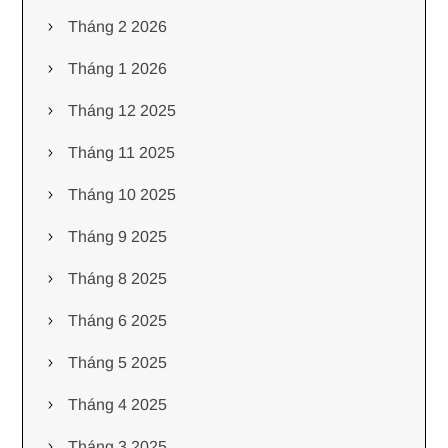
Tháng 2 2026
Tháng 1 2026
Tháng 12 2025
Tháng 11 2025
Tháng 10 2025
Tháng 9 2025
Tháng 8 2025
Tháng 6 2025
Tháng 5 2025
Tháng 4 2025
Tháng 3 2025