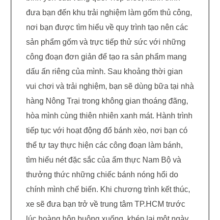
đưa bạn đến khu trải nghiệm làm gốm thủ công,
nơi bạn được tìm hiểu về quy trình tạo nên các
sản phẩm gốm và trực tiếp thử sức với những
công đoạn đơn giản để tạo ra sản phẩm mang
dấu ấn riêng của mình. Sau khoảng thời gian
vui chơi và trải nghiệm, bạn sẽ dùng bữa tại nhà
hàng Nông Trại trong không gian thoáng đãng,
hòa mình cùng thiên nhiên xanh mát. Hành trình
tiếp tục với hoạt động đổ bánh xèo, nơi bạn có
thể tự tay thực hiện các công đoạn làm bánh,
tìm hiểu nét đặc sắc của ẩm thực Nam Bộ và
thưởng thức những chiếc bánh nóng hổi do
chính mình chế biến. Khi chương trình kết thúc,
xe sẽ đưa bạn trở về trung tâm TP.HCM trước
lúc hoàng hôn buông xuống, khép lại một ngày