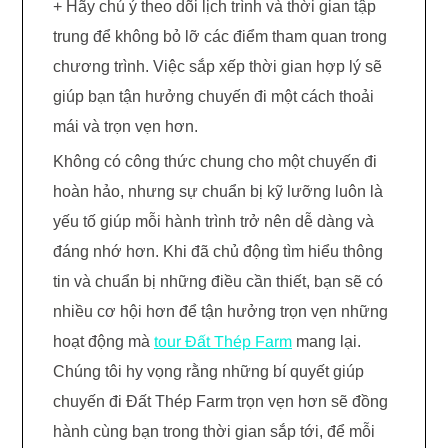
+ Hãy chú ý theo dõi lịch trình và thời gian tập
trung để không bỏ lỡ các điểm tham quan trong
chương trình. Việc sắp xếp thời gian hợp lý sẽ
giúp bạn tận hưởng chuyến đi một cách thoải
mái và trọn vẹn hơn.
Không có công thức chung cho một chuyến đi
hoàn hảo, nhưng sự chuẩn bị kỹ lưỡng luôn là
yếu tố giúp mỗi hành trình trở nên dễ dàng và
đáng nhớ hơn. Khi đã chủ động tìm hiểu thông
tin và chuẩn bị những điều cần thiết, bạn sẽ có
nhiều cơ hội hơn để tận hưởng trọn vẹn những
hoạt động mà
tour Đất Thép Farm
mang lại.
Chúng tôi hy vọng rằng những bí quyết giúp
chuyến đi Đất Thép Farm trọn vẹn hơn sẽ đồng
hành cùng bạn trong thời gian sắp tới, để mỗi