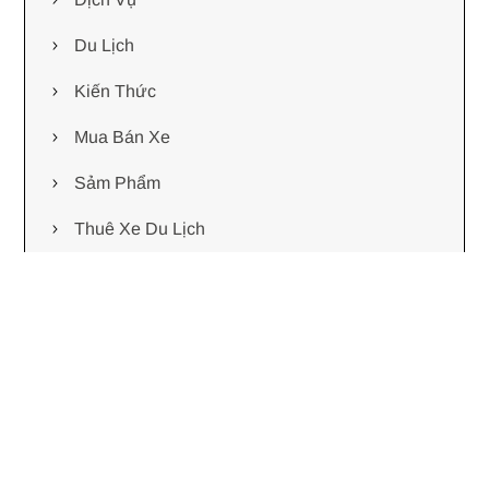
Du Lịch
Kiến Thức
Mua Bán Xe
Sảm Phẩm
Thuê Xe Du Lịch