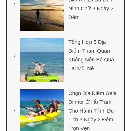
Ninh Chữ 3 Ngày 2
Đêm
Tổng Hợp 5 Địa
Điểm Tham Quan
Không Nên Bỏ Qua
Tại Mũi Né
Chọn Địa Điểm Gala
Dinner Ở Hồ Tràm
Cho Hành Trình Du
Lịch 3 Ngày 2 Đêm
Trọn Vẹn