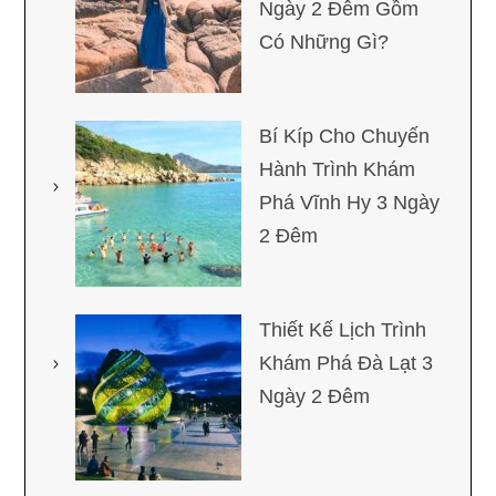
Ngày 2 Đêm Gồm
Có Những Gì?
Bí Kíp Cho Chuyến
Hành Trình Khám
Phá Vĩnh Hy 3 Ngày
2 Đêm
Thiết Kế Lịch Trình
Khám Phá Đà Lạt 3
Ngày 2 Đêm