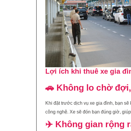
Lợi ích khi thuê xe gia 
🚗 Không lo chờ đợi
Khi đặt trước dịch vụ xe gia đình, bạn sẽ 
công nghệ. Xe sẽ đón bạn đúng giờ, giúp b
✈️ Không gian rộng r