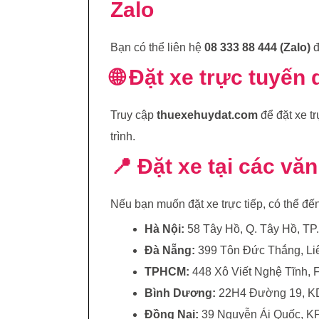
Zalo
Bạn có thể liên hệ
08 333 88 444 (Zalo)
đ
🌐 Đặt xe trực tuyến
Truy cập
thuexehuydat.com
để đặt xe tr
trình.
📍 Đặt xe tại các vă
Nếu bạn muốn đặt xe trực tiếp, có thể đến
Hà Nội:
58 Tây Hồ, Q. Tây Hồ, TP
Đà Nẵng:
399 Tôn Đức Thắng, Li
TPHCM:
448 Xô Viết Nghệ Tĩnh,
Bình Dương:
22H4 Đường 19, KD
Đồng Nai:
39 Nguyễn Ái Quốc, KP