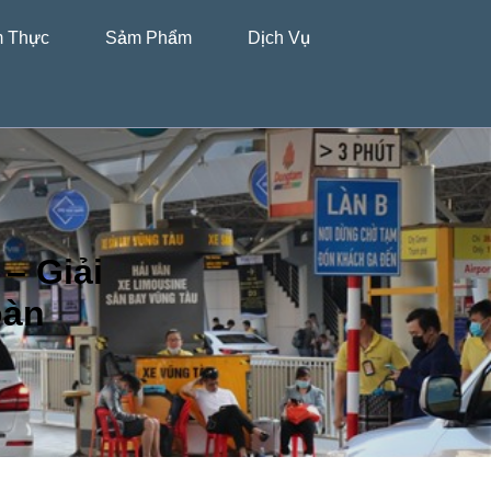
 Thực
Sảm Phẩm
Dịch Vụ
– Giải
oàn