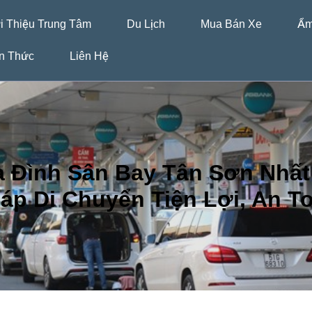
i Thiệu Trung Tâm
Du Lịch
Mua Bán Xe
Ẩm
n Thức
Liên Hệ
a Đình Sân Bay Tân Sơn Nhất 
áp Di Chuyển Tiện Lợi, An T