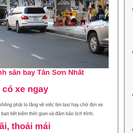
đình sân bay Tân Sơn Nhất
, có xe ngay
không phải lo lắng về việc tìm taxi hay chờ đợi xe
ạn tiết kiệm thời gian và đảm bảo lịch trình.
ãi, thoải mái