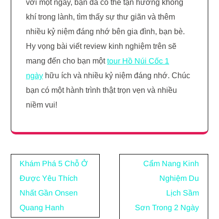
với một ngày, bạn đã có thể tận hưởng không
khí trong lành, tìm thấy sự thư giãn và thêm
nhiều kỷ niệm đáng nhớ bên gia đình, bạn bè.
Hy vọng bài viết review kinh nghiệm trên sẽ
mang đến cho bạn một
tour Hồ Núi Cốc 1
ngày
hữu ích và nhiều kỷ niệm đáng nhớ. Chúc
bạn có một hành trình thật trọn vẹn và nhiều
niềm vui!
Điều
Khám Phá 5 Chỗ Ở
Cẩm Nang Kinh
hướng
Được Yêu Thích
Nghiệm Du
bài
Nhất Gần Onsen
Lịch Sầm
viết
Quang Hanh
Sơn Trong 2 Ngày