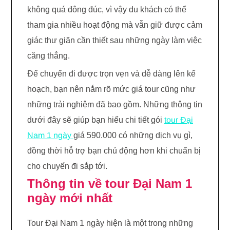
không quá đông đúc, vì vậy du khách có thể
tham gia nhiều hoạt động mà vẫn giữ được cảm
giác thư giãn cần thiết sau những ngày làm việc
căng thẳng.
Để chuyến đi được trọn vẹn và dễ dàng lên kế
hoạch, bạn nên nắm rõ mức giá tour cũng như
những trải nghiệm đã bao gồm. Những thông tin
dưới đây sẽ giúp bạn hiểu chi tiết gói
tour Đại
Nam 1 ngày
giá 590.000 có những dịch vụ gì,
đồng thời hỗ trợ bạn chủ động hơn khi chuẩn bị
cho chuyến đi sắp tới.
Thông tin về tour Đại Nam 1
ngày mới nhất
Tour Đại Nam 1 ngày hiện là một trong những