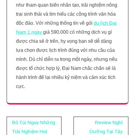
như tham quan biển nhân tạo, trải nghiệm nông
trại sinh thái và tìm hiểu các công trình văn hóa
độc đáo. Với những thông tin về gói
du lịch Đại
Nam 1 ngày
giá 590.000 có những dịch vụ gì
được chia sẻ ở trên, hy vọng bạn sẽ dễ dàng
lựa chọn được lịch trình đúng với nhu cầu của
mình. Dù chỉ diễn ra trong một ngày, nhưng nếu
được tổ chức hợp lý, Đại Nam chắc chắn sẽ là
hành trình để lại nhiều kỷ niệm và cảm xúc tích
cực.
Điều
Bỏ Túi Ngay Những
Review Nghỉ
hướng
Trải Nghiệm Hot
Dưỡng Tại Tây