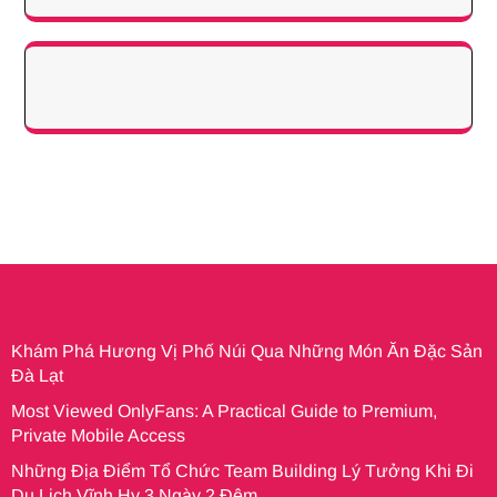
Khám Phá Hương Vị Phố Núi Qua Những Món Ăn Đặc Sản
Đà Lạt
Most Viewed OnlyFans: A Practical Guide to Premium,
Private Mobile Access
Những Địa Điểm Tổ Chức Team Building Lý Tưởng Khi Đi
Du Lịch Vĩnh Hy 3 Ngày 2 Đêm