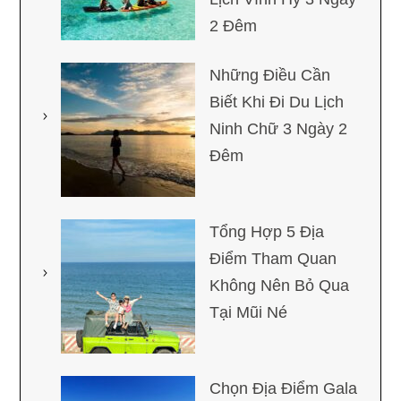
2 Đêm
Những Điều Cần
Biết Khi Đi Du Lịch
Ninh Chữ 3 Ngày 2
Đêm
Tổng Hợp 5 Địa
Điểm Tham Quan
Không Nên Bỏ Qua
Tại Mũi Né
Chọn Địa Điểm Gala