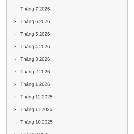
Tháng 7 2026
Tháng 6 2026
Tháng 5 2026
Tháng 4 2026
Tháng 3 2026
Tháng 2 2026
Tháng 1 2026
Tháng 12 2025
Tháng 11 2025
Tháng 10 2025