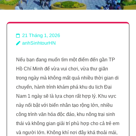
21 Tháng 1, 2026
anhSinhtourHN
Nếu bạn đang muốn tìm một điểm đến gần TP
Hồ Chí Minh để vừa vui chơi, vừa thư giãn
trong ngày mà không mất quá nhiều thời gian di
chuyển, hành trình khám phá khu du lịch Đại
Nam 1 ngày sẽ là lựa chọn rất hợp lý. Khu vực
này nổi bật với biển nhân tạo rộng lớn, nhiều
công trình văn hóa độc đáo, khu nông trại sinh
thái và không gian giải trí phù hợp cho cả trẻ em
và người lớn. Không khí nơi đây khá thoải mái,