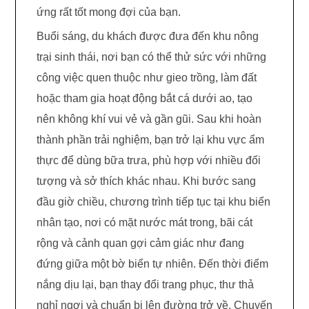
ứng rất tốt mong đợi của bạn.
Buổi sáng, du khách được đưa đến khu nông
trại sinh thái, nơi bạn có thể thử sức với những
công việc quen thuộc như gieo trồng, làm đất
hoặc tham gia hoạt động bắt cá dưới ao, tạo
nên không khí vui vẻ và gần gũi. Sau khi hoàn
thành phần trải nghiệm, bạn trở lại khu vực ẩm
thực để dùng bữa trưa, phù hợp với nhiều đối
tượng và sở thích khác nhau. Khi bước sang
đầu giờ chiều, chương trình tiếp tục tại khu biển
nhân tạo, nơi có mặt nước mát trong, bãi cát
rộng và cảnh quan gợi cảm giác như đang
đứng giữa một bờ biển tự nhiên. Đến thời điểm
nắng dịu lại, bạn thay đổi trang phục, thư thả
nghỉ ngơi và chuẩn bị lên đường trở về. Chuyến