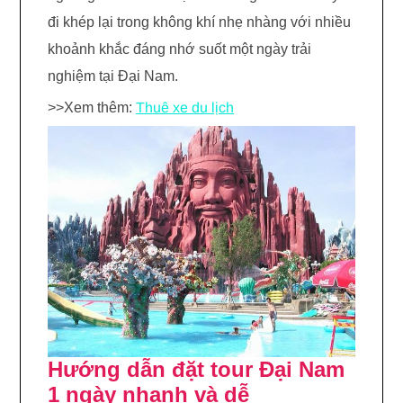
đi khép lại trong không khí nhẹ nhàng với nhiều
khoảnh khắc đáng nhớ suốt một ngày trải
nghiệm tại Đại Nam.
>>Xem thêm:
Thuê xe du lịch
Hướng dẫn đặt tour Đại Nam
1 ngày nhanh và dễ