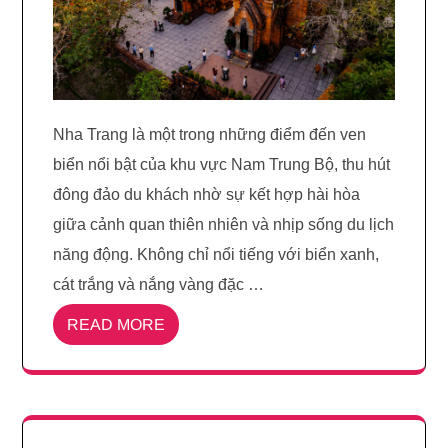
Nha Trang là một trong những điểm đến ven
biển nổi bật của khu vực Nam Trung Bộ, thu hút
đông đảo du khách nhờ sự kết hợp hài hòa
giữa cảnh quan thiên nhiên và nhịp sống du lịch
năng động. Không chỉ nổi tiếng với biển xanh,
cát trắng và nắng vàng đặc …
READ MORE