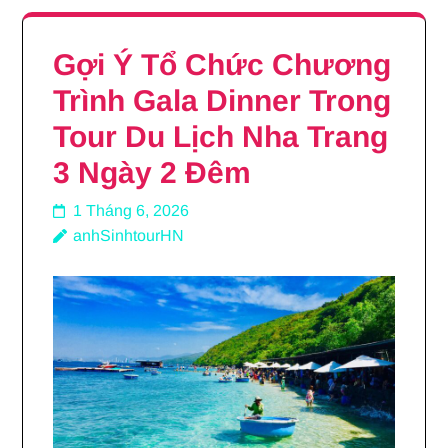
Gợi Ý Tổ Chức Chương
Trình Gala Dinner Trong
Tour Du Lịch Nha Trang
3 Ngày 2 Đêm
1 Tháng 6, 2026
anhSinhtourHN