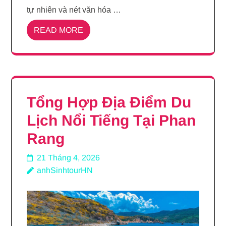
tự nhiên và nét văn hóa …
READ MORE
Tổng Hợp Địa Điểm Du
Lịch Nổi Tiếng Tại Phan
Rang
21 Tháng 4, 2026
anhSinhtourHN