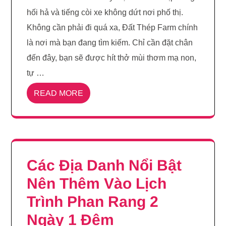
hối hả và tiếng còi xe không dứt nơi phố thị.
Không cần phải đi quá xa, Đất Thép Farm chính
là nơi mà bạn đang tìm kiếm. Chỉ cần đặt chân
đến đây, bạn sẽ được hít thở mùi thơm mạ non,
tự …
READ MORE
Các Địa Danh Nổi Bật
Nên Thêm Vào Lịch
Trình Phan Rang 2
Ngày 1 Đêm