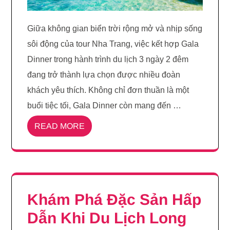
Giữa không gian biển trời rộng mở và nhịp sống
sôi động của tour Nha Trang, việc kết hợp Gala
Dinner trong hành trình du lịch 3 ngày 2 đêm
đang trở thành lựa chọn được nhiều đoàn
khách yêu thích. Không chỉ đơn thuần là một
buổi tiệc tối, Gala Dinner còn mang đến …
READ MORE
Khám Phá Đặc Sản Hấp
Dẫn Khi Du Lịch Long