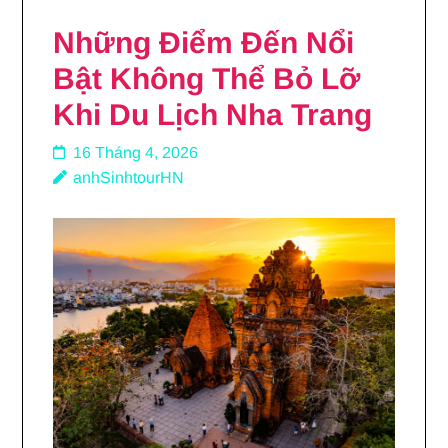
Những Điểm Đến Nổi
Bật Không Thể Bỏ Lỡ
Khi Du Lịch Nha Trang
16 Tháng 4, 2026
anhSinhtourHN