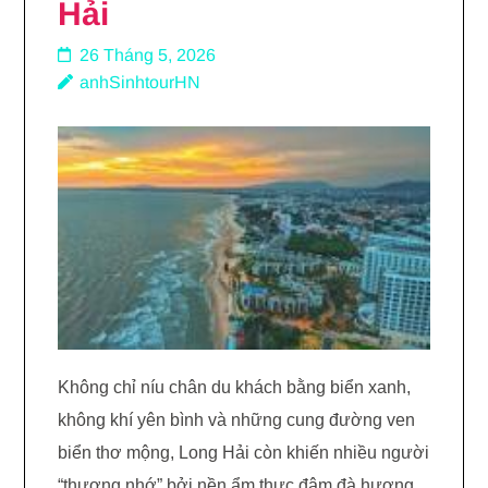
Hải
26 Tháng 5, 2026
anhSinhtourHN
Không chỉ níu chân du khách bằng biển xanh,
không khí yên bình và những cung đường ven
biển thơ mộng, Long Hải còn khiến nhiều người
“thương nhớ” bởi nền ẩm thực đậm đà hương