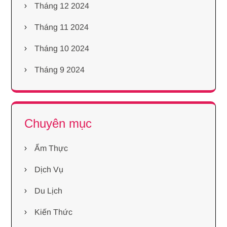
Tháng 12 2024
Tháng 11 2024
Tháng 10 2024
Tháng 9 2024
Chuyên mục
Ẩm Thực
Dịch Vụ
Du Lịch
Kiến Thức