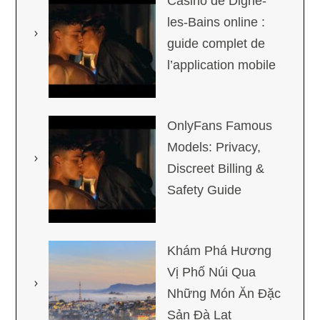
Casino de Digne-
les-Bains online :
guide complet de
l’application mobile
OnlyFans Famous
Models: Privacy,
Discreet Billing &
Safety Guide
Khám Phá Hương
Vị Phố Núi Qua
Những Món Ăn Đặc
Sản Đà Lạt