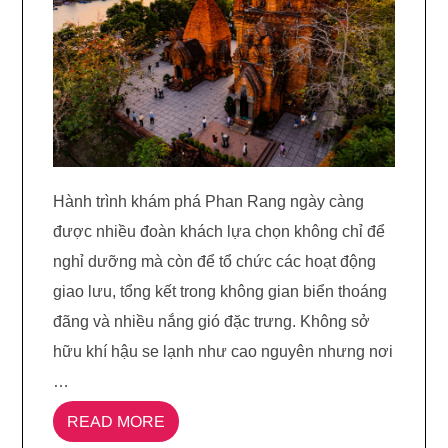
Hành trình khám phá Phan Rang ngày càng
được nhiều đoàn khách lựa chọn không chỉ để
nghỉ dưỡng mà còn để tổ chức các hoạt động
giao lưu, tổng kết trong không gian biển thoáng
đãng và nhiều nắng gió đặc trưng. Không sở
hữu khí hậu se lạnh như cao nguyên nhưng nơi
…
READ MORE