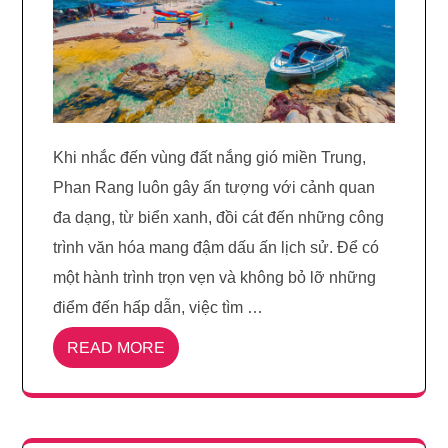
Khi nhắc đến vùng đất nắng gió miền Trung,
Phan Rang luôn gây ấn tượng với cảnh quan
đa dạng, từ biển xanh, đồi cát đến những công
trình văn hóa mang đậm dấu ấn lịch sử. Để có
một hành trình trọn vẹn và không bỏ lỡ những
điểm đến hấp dẫn, việc tìm …
READ MORE