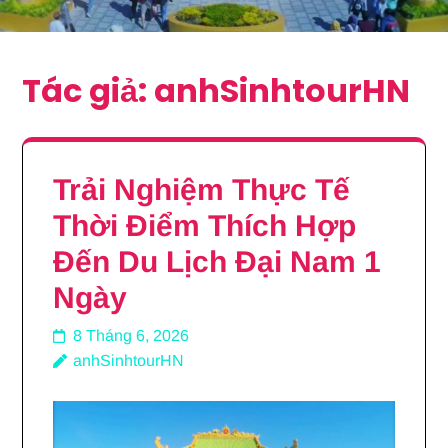
Tác giả:
anhSinhtourHN
Trải Nghiệm Thực Tế
Thời Điểm Thích Hợp
Đến Du Lịch Đại Nam 1
Ngày
8 Tháng 6, 2026
anhSinhtourHN